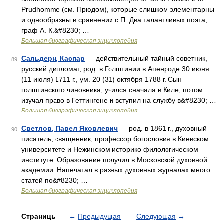
Prudhomme (см. Прюдом), которые слишком элементарны
и однообразны в сравнении с П. Два талантливых поэта,
граф А. К.&#8230; …
Большая биографическая энциклопедия
Сальдерн, Каспар
— действительный тайный советник,
89
русский дипломат, род. в Голштинии в Апенроде 30 июня
(11 июля) 1711 г., ум. 20 (31) октября 1788 г. Сын
голштинского чиновника, учился сначала в Киле, потом
изучал право в Геттингене и вступил на службу в&#8230; …
Большая биографическая энциклопедия
Светлов, Павел Яковлевич
— род. в 1861 г., духовный
90
писатель, священник, профессор богословия в Киевском
университете и Нежинском историко филологическом
институте. Образование получил в Московской духовной
академии. Напечатал в разных духовных журналах много
статей по&#8230; …
Большая биографическая энциклопедия
Страницы
←
Предыдущая
Следующая
→