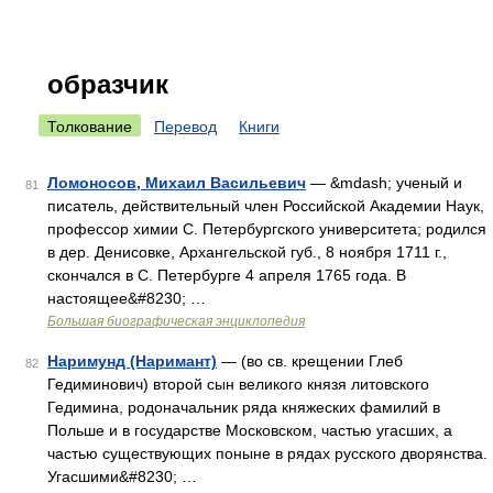
образчик
Толкование
Перевод
Книги
Ломоносов, Михаил Васильевич
— &mdash; ученый и
81
писатель, действительный член Российской Академии Наук,
профессор химии С. Петербургского университета; родился
в дер. Денисовке, Архангельской губ., 8 ноября 1711 г.,
скончался в С. Петербурге 4 апреля 1765 года. В
настоящее&#8230; …
Большая биографическая энциклопедия
Наримунд (Наримант)
— (во св. крещении Глеб
82
Гедиминович) второй сын великого князя литовского
Гедимина, родоначальник ряда княжеских фамилий в
Польше и в государстве Московском, частью угасших, а
частью существующих поныне в рядах русского дворянства.
Угасшими&#8230; …