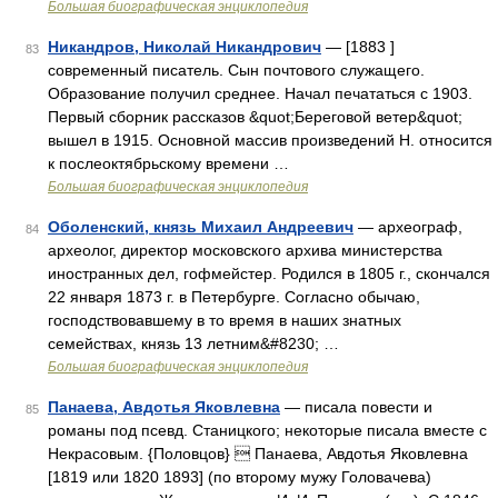
Большая биографическая энциклопедия
Никандров, Николай Никандрович
— [1883 ]
83
современный писатель. Сын почтового служащего.
Образование получил среднее. Начал печататься с 1903.
Первый сборник рассказов &quot;Береговой ветер&quot;
вышел в 1915. Основной массив произведений Н. относится
к послеоктябрьскому времени …
Большая биографическая энциклопедия
Оболенский, князь Михаил Андреевич
— археограф,
84
археолог, директор московского архива министерства
иностранных дел, гофмейстер. Родился в 1805 г., скончался
22 января 1873 г. в Петербурге. Согласно обычаю,
господствовавшему в то время в наших знатных
семействах, князь 13 летним&#8230; …
Большая биографическая энциклопедия
Панаева, Авдотья Яковлевна
— писала повести и
85
романы под псевд. Станицкого; некоторые писала вместе с
Некрасовым. {Половцов}  Панаева, Авдотья Яковлевна
[1819 или 1820 1893] (по второму мужу Головачева)